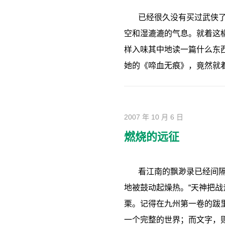
已经很久没有买过武侠
空和湿漉漉的气息。就着这
样入味其中地读一篇什么东
她的《啼血无痕》，竟然就
2007 年 10 月 6 日
燃烧的远征
看江南的飘渺录已经间
地被鼓动起燥热。“天神把
栗。记得在九州第一卷的跋
一个完整的世界；而文字，