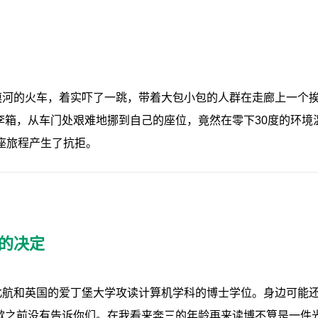
漠河的火车，着实吓了一跳，带着大包小包的人群在走廊上一个
李箱，从车门处艰难地挪到自己的座位，竟然在零下30度的环境
座旅程产生了抗拒。
的决定
北航和英国的爱丁堡大学攻读计算机学科的博士学位。身边可能
歉之前没有告诉你们。在我看来奔三的年龄再来读博不算是一件