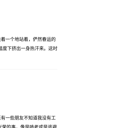
挨着一个地站着，俨然春运的
温度下挤出一身热汗来。这时
还有一些朋友不知道我没有工
光荣的事，像是啃老或是逃避