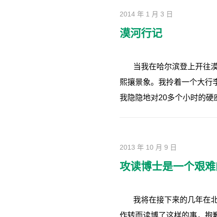
2014 年 1 月 3 日
漠河行记
当我在哈尔滨登上开往
熙攘景象。我拎着一个大行
我隐隐地对20多个小时的硬
2013 年 10 月 9 日
攻读博士是一个艰难
我将在接下来的几年在
作转而读博了这样的事，抱