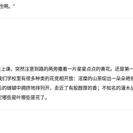
性啊。”
去上课，突然注意到路的两旁撒着一片星星点点的黄花。还是第
我们学校里有很多种类的花竞相开放：淫糜的山茶绽出一朵朵艳
舌的缝罅中拥挤地排列开，走近了有股醇厚的香；不知名的灌木
定哪些是叶哪些是花了。