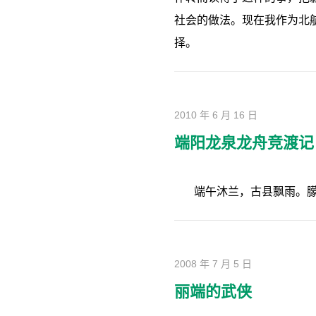
社会的做法。现在我作为北
择。
2010 年 6 月 16 日
端阳龙泉龙舟竞渡记
端午沐兰，古县飘雨。
2008 年 7 月 5 日
丽端的武侠