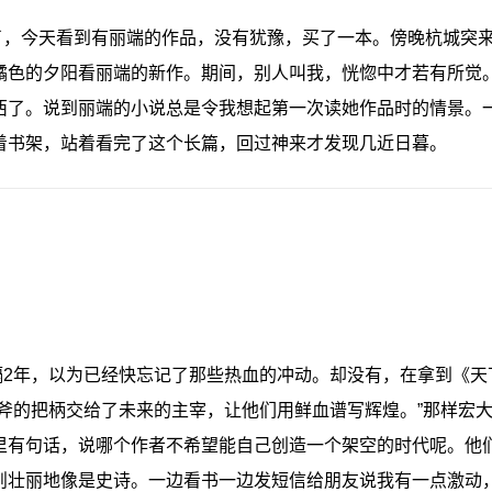
了，今天看到有丽端的作品，没有犹豫，买了一本。傍晚杭城突
橘色的夕阳看丽端的新作。期间，别人叫我，恍惚中才若有所觉
西了。说到丽端的小说总是令我想起第一次读她作品时的情景。
着书架，站着看完了这个长篇，回过神来才发现几近日暮。
隔2年，以为已经快忘记了那些热血的冲动。却没有，在拿到《天
战斧的把柄交给了未来的主宰，让他们用鲜血谱写辉煌。”那样宏
里有句话，说哪个作者不希望能自己创造一个架空的时代呢。他
则壮丽地像是史诗。一边看书一边发短信给朋友说我有一点激动