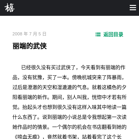
2008 年 7 月 5 日
返回目录
丽端的武侠
已经很久没有买过武侠了，今天看到有丽端的作
品，没有犹豫，买了一本。傍晚杭城突来了阵暴雨，
过后是澄澈的天空和湿漉漉的气息。就着这橘色的夕
阳看丽端的新作。期间，别人叫我，恍惚中才若有所
觉。抬起头才也想到很久没有这样入味其中地读一篇
什么东西了。说到丽端的小说总是令我想起第一次读
她作品时的情景。一个偶尔的机会在书店翻看到她的
《啼血无痕》，竟然就着书架，站着看完了这个长