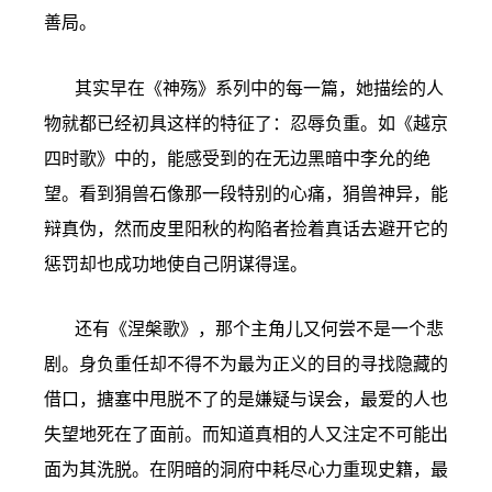
善局。
其实早在《神殇》系列中的每一篇，她描绘的人
物就都已经初具这样的特征了：忍辱负重。如《越京
四时歌》中的，能感受到的在无边黑暗中李允的绝
望。看到狷兽石像那一段特别的心痛，狷兽神异，能
辩真伪，然而皮里阳秋的构陷者捡着真话去避开它的
惩罚却也成功地使自己阴谋得逞。
还有《涅槃歌》，那个主角儿又何尝不是一个悲
剧。身负重任却不得不为最为正义的目的寻找隐藏的
借口，搪塞中甩脱不了的是嫌疑与误会，最爱的人也
失望地死在了面前。而知道真相的人又注定不可能出
面为其洗脱。在阴暗的洞府中耗尽心力重现史籍，最