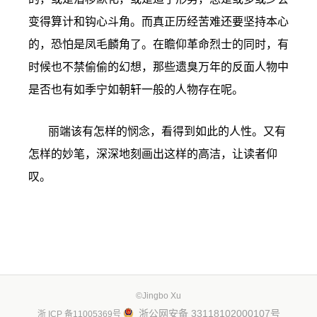
变得算计和钩心斗角。而真正历经苦难还要坚持本心
的，恐怕是凤毛麟角了。在瞻仰革命烈士的同时，有
时候也不禁偷偷的幻想，那些遗臭万年的反面人物中
是否也有如季宁如朝轩一般的人物存在呢。
丽端该有怎样的悯念，看得到如此的人性。又有
怎样的妙笔，深深地刻画出这样的高洁，让读者仰
叹。
©Jingbo Xu
浙公网安备 33118102000107号
浙 ICP 备11005369号