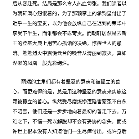
后从容赴死。结局是那么令人热血訇张。我们读者以
为朝轩满心怨恨着的，为了那颗掌上的承钧星付出了
近乎一生的宝贵，以为他会放纵自己在迟到的荣华中
享受下半生，而谁都会不忍苛责。而朝轩居然是去新
王的登基大典上用苦心孤诣的决绝，惊醒世人的愚
暗。熊熊烈火中震慑云台的嗓音从清丽到寂灭，真如
涅槃的凤凰一般光彩绚烂。
丽端的主角们都有着坚忍的意志和被孤立的善
心。而更难得的是，总是用这种坚忍的意志来实施这
颗被孤立的善心。纵然受尽磨炼惨遭陷害蒙冤不白永
不昭雪，他们还是一步步地向着最初的善走下去。万
难之下，不惜一死以解脱却不会有妥协的念头，而或
许世上根本没有人知道他们一生尽瘁付出，或许身后