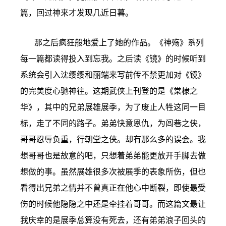
篇，回过神来才发现几近日暮。
那之后疯狂般地爱上了她的作品。《神殇》系列
每一篇都读得投入到忘我。之后读《镜》的时候听到
系统会引入沈缨缨和丽端来写前传不禁更加对《镜》
的完美度心驰神往。这期武侠上刊登的是《棠棣之
华》，其中的兄弟展雄展季，为了废止人牲这同一目
标，走了不同的路子。弟弟快意恩仇，为闾巷之侠，
哥哥忍辱负重，行朝堂之侠。却有那么多的误会。我
想哥哥也是故意的吧，只想着弟弟能更放开手脚去做
想做的事。虽然展雄很多次被展季的表象所伤，但也
看得出兄弟之情并不曾真正在他心中断裂，即使最受
伤的时候他隐隐之中还是牵挂着哥哥。而这篇文最让
我庆幸的是展季总算没有死去，还有弟弟浪子回头的