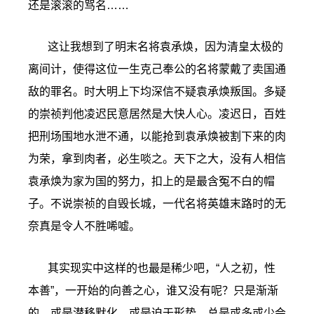
还是滚滚的骂名……
这让我想到了明末名将袁承焕，因为清皇太极的
离间计，使得这位一生克己奉公的名将蒙戴了卖国通
敌的罪名。时大明上下均深信不疑袁承焕叛国。多疑
的崇祯判他凌迟民意居然是大快人心。凌迟日，百姓
把刑场围地水泄不通，以能抢到袁承焕被割下来的肉
为荣，拿到肉者，必生啖之。天下之大，没有人相信
袁承焕为家为国的努力，扣上的是最含冤不白的帽
子。不说崇祯的自毁长城，一代名将英雄末路时的无
奈真是令人不胜唏嘘。
其实现实中这样的也最是稀少吧，“人之初，性
本善”，一开始的向善之心，谁又没有呢？只是渐渐
的，或是潜移默化，或是迫于形势，总是或多或少会